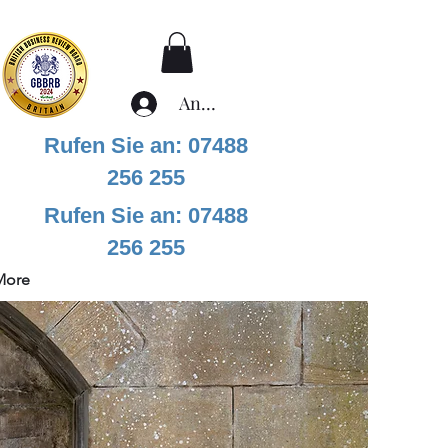
Anmelden
Rufen Sie an: 07488
256 255
Rufen Sie an: 07488
256 255
More