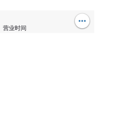
营业时间
来参观
周一至周五：上午 9 点至下午 5 点
周六：上午 10 点至下午 2 点
周日：休息
©版權所有