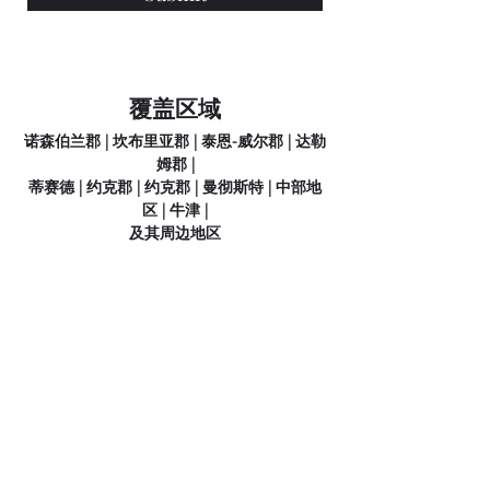
覆盖区域
诺森伯兰郡 | 坎布里亚郡 | 泰恩-威尔郡 | 达勒
姆郡 |
蒂赛德 | 约克郡 | 约克郡 | 曼彻斯特 | 中部地
区 | 牛津 |
及其周边地区