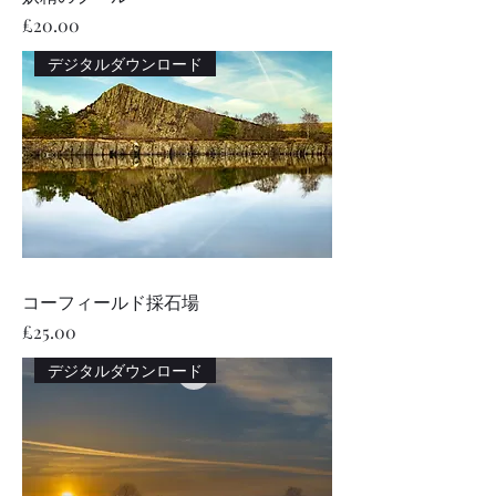
価格
£20.00
デジタルダウンロード
コーフィールド採石場
価格
£25.00
デジタルダウンロード