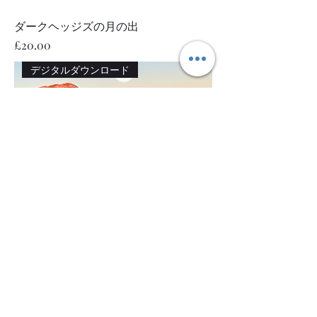
ダークヘッジズの月の出
価格
£20.00
デジタルダウンロード
ブアチャイル・エティヴ・モール
価格
£20.00
デジタルダウンロード