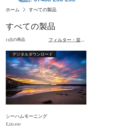
ホーム
すべての製品
すべての製品
13点の商品
フィルター・並び替え
デジタルダウンロード
シーハムモーニング
価格
£20.00