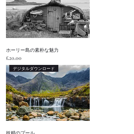
ホーリー島の素朴な魅力
価格
£20.00
デジタルダウンロード
妖精のプール