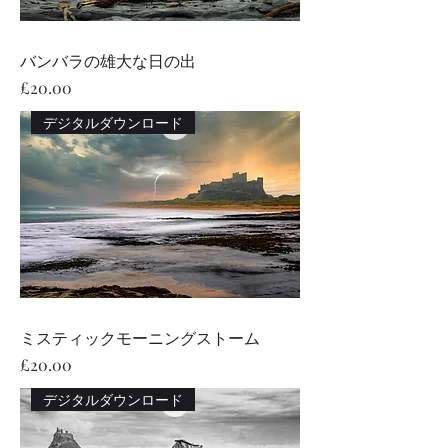
バンバラの雄大な日の出
価格
£20.00
デジタルダウンロード
ミスティックモーニングストーム
価格
£20.00
デジタルダウンロード